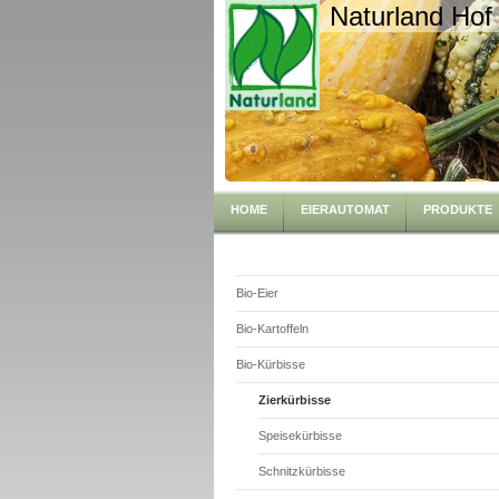
Naturland Hof
HOME
EIERAUTOMAT
PRODUKTE
Bio-Eier
Bio-Kartoffeln
Bio-Kürbisse
Zierkürbisse
Speisekürbisse
Schnitzkürbisse