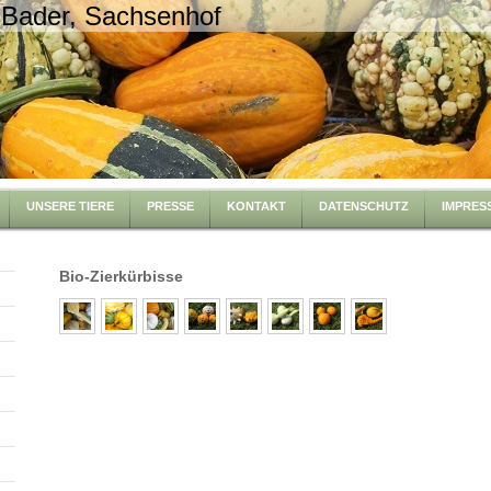
 Bader, Sachsenhof
UNSERE TIERE
PRESSE
KONTAKT
DATENSCHUTZ
IMPRES
Bio-Zierkürbisse