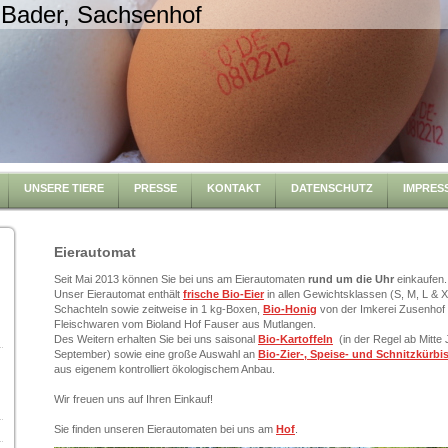
 Bader, Sachsenhof
UNSERE TIERE
PRESSE
KONTAKT
DATENSCHUTZ
IMPRES
Eierautomat
Seit Mai 2013 können Sie bei uns am Eierautomaten
rund um die Uhr
einkaufen.
Unser Eierautomat enthält
frische Bio-Eier
in allen Gewichtsklassen (S, M, L & XL
Schachteln sowie zeitweise in 1 kg-Boxen,
Bio-Honig
von der Imkerei Zusenhof 
Fleischwaren vom Bioland Hof Fauser aus Mutlangen.
Des Weitern erhalten Sie bei uns saisonal
Bio-Kartoffeln
(in der Regel ab Mitte 
September) sowie eine große Auswahl an
Bio-Zier-, Speise- und Schnitzkürbi
aus eigenem kontrolliert ökologischem Anbau.
Wir freuen uns auf Ihren Einkauf!
Sie finden unseren Eierautomaten bei uns am
Hof
.