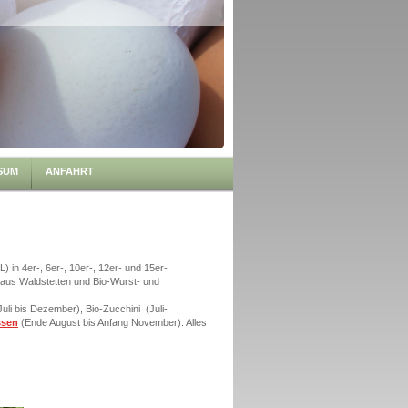
SUM
ANFAHRT
) in 4er-, 6er-, 10er-, 12er- und 15er-
aus Waldstetten und Bio-Wurst- und
Juli bis Dezember), Bio-Zucchini (Juli-
ssen
(Ende August bis Anfang November). Alles