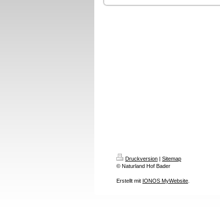
Druckversion
|
Sitemap
© Naturland Hof Bader
Erstellt mit
IONOS MyWebsite
.